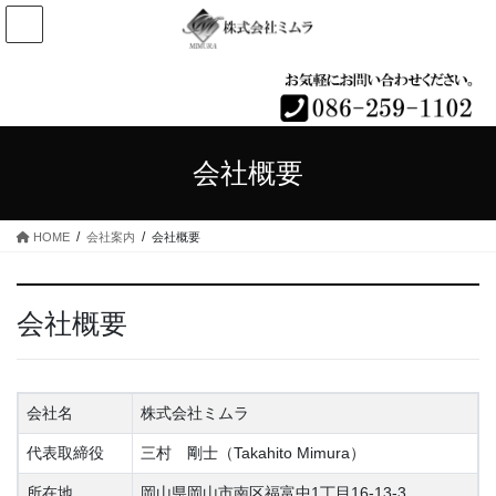
コ
ナ
ン
ビ
テ
ゲ
ン
ー
ツ
シ
へ
ョ
ス
ン
会社概要
キ
に
ッ
移
プ
動
HOME
会社案内
会社概要
会社概要
会社名
株式会社ミムラ
代表取締役
三村 剛士（Takahito Mimura）
所在地
岡山県岡山市南区福富中1丁目16-13-3